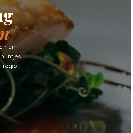
ng
en
ten en
 puntjes
 regio.