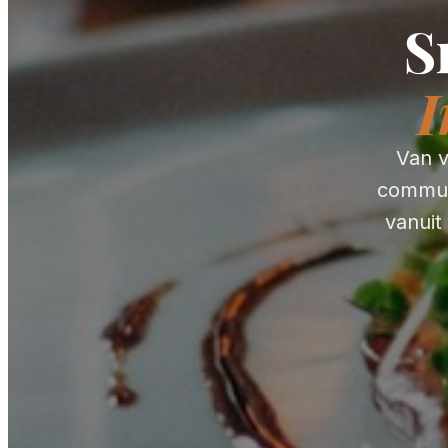
S
I
Van v
communi
vanuit