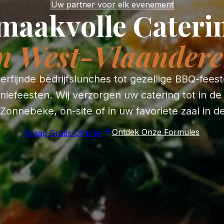
Uw partner voor elk evenement
maakvolle Cateri
n West-Vlaander
erfijnde bedrijfslunches tot gezellige BBQ-fees
efeesten. Wij verzorgen uw catering tot in de
 Zonnebeke, on-site of in uw favoriete zaal in de
Ontdek Onze Formules
Vraag Gratis Offerte